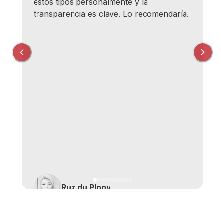
seguridad importante (no relacionado con
Bull Bitcoin) ya que había perdido
básicamente el acceso a mi billetera en
otra aplicación y estaba realmente en
modo pánico, y me llamaron un viernes
por la noche para darme algunos
consejos sobre qué hacer y con su
ayuda pude importar mi billetera esa
misma noche, aliviando un gran estrés.
Su sistema de mensajería también es muy
receptivo, normalmente obtienes una
respuesta muy rápido. ¡Estos tipos son
número uno por una razón!
Jeremie Martin