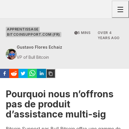
Togg
APPRENTISSAGE
5 MINS
OVER 4
BITCOINSUPPORT.COM (FR)
YEARS AGO
Gustavo Flores Echaiz
VP of Bull Bitcoin
Pourquoi nous n’offrons
pas de produit
d’assistance multi-sig
Bitcoin Support par Bull Bitcoin offre une gamme de