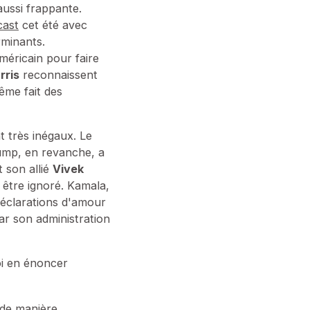
aussi frappante.
cast
cet été avec
rminants.
méricain pour faire
rris
reconnaissent
ême fait des
t très inégaux. Le
Trump, en revanche, a
 son allié
Vivek
 être ignoré. Kamala,
déclarations d'amour
ar son administration
oi en énoncer
 de manière