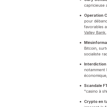
capricieuse 
Operation C
pour débanca
favorables a
Valley Bank
Mésinformat
Bitcoin, sur
socialiste r
Interdictio
notamment l'
économique,
Scandale F
"casino à sh
Crypto en ta