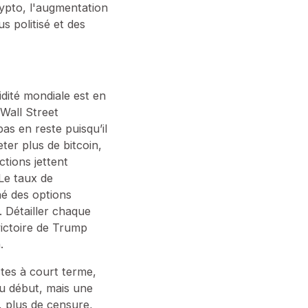
rypto, l'augmentation
s politisé et des
idité mondiale est en
 Wall Street
 pas en reste puisqu’il
ter plus de bitcoin,
tions jettent
Le taux de
hé des options
 Détailler chaque
 victoire de Trump
.
tes à court terme,
au début, mais une
, plus de censure,