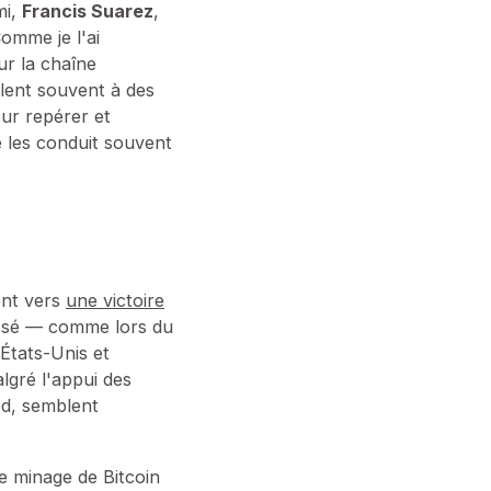
mi,
Francis Suarez
,
omme je l'ai
ur la chaîne
blent souvent à des
ur repérer et
e les conduit souvent
nt vers
une victoire
passé — comme lors du
 États-Unis et
lgré l'appui des
od, semblent
e minage de Bitcoin