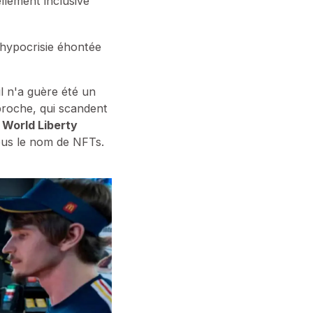
ellement inclusive
l'hypocrisie éhontée
l n'a guère été un
 proche, qui scandent
,
World Liberty
ous le nom de NFTs.