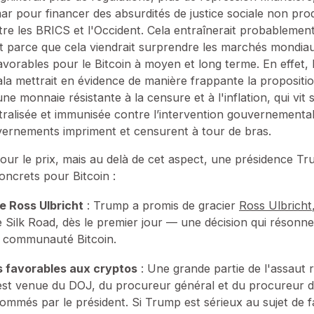
mar pour financer des absurdités de justice sociale non pro
re les BRICS et l'Occident. Cela entraînerait probablement
 parce que cela viendrait surprendre les marchés mondiau
avorables pour le Bitcoin à moyen et long terme. En effet, 
 mettrait en évidence de manière frappante la propositio
une monnaie résistante à la censure et à l'inflation, qui vit
tralisée et immunisée contre l’intervention gouvernemental
uvernements impriment et censurent à tour de bras.
 pour le prix, mais au delà de cet aspect, une présidence Tru
oncrets pour Bitcoin :
e Ross Ulbricht
: Trump a promis de gracier
Ross Ulbricht
 Silk Road, dès le premier jour — une décision qui résonn
a communauté Bitcoin.
 favorables aux cryptos
: Une grande partie de l'assaut 
est venue du DOJ, du procureur général et du procureur d
ommés par le président. Si Trump est sérieux au sujet de f