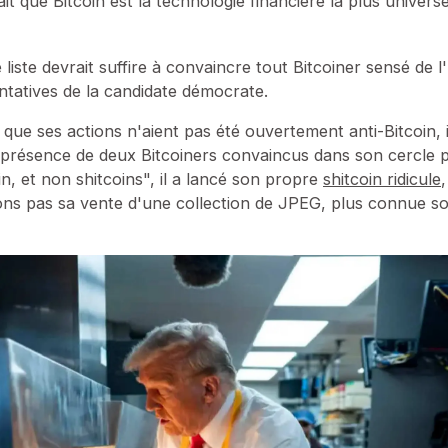
ait que Bitcoin est la technologie financière la plus univers
te liste devrait suffire à convaincre tout Bitcoiner sensé de 
entatives de la candidate démocrate.
que ses actions n'aient pas été ouvertement anti-Bitcoin, i
 la présence de deux Bitcoiners convaincus dans son cercle
n, et non shitcoins", il a lancé son propre
shitcoin ridicule
ions pas sa vente d'une collection de JPEG, plus connue s