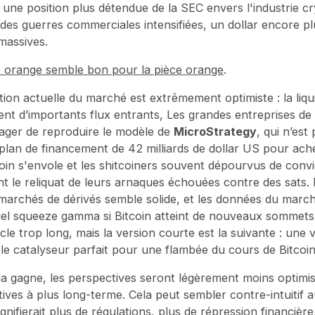
 une position plus détendue de la SEC envers l'industrie c
 des guerres commerciales intensifiées, un dollar encore plu
massives.
 orange semble bon pour la pièce orange
.
tion actuelle du marché est extrêmement optimiste : la liqu
ent d’importants flux entrants, Les grandes entreprises de
ger de reproduire le modèle de
MicroStrategy
, qui n’est
plan de financement de 42 milliards de dollar US pour ache
oin s'envole et les shitcoiners souvent dépourvus de convic
t le reliquat de leurs arnaques échouées contre des sats. 
marchés de dérivés semble solide, et les données du marc
el squeeze gamma si Bitcoin atteint de nouveaux sommets.
ticle trop long, mais la version courte est la suivante : une
le catalyseur parfait pour une flambée du cours de Bitcoin
la gagne, les perspectives seront légèrement moins optimis
ives à plus long-terme. Cela peut sembler contre-intuitif 
nifierait plus de régulations, plus de répression financière