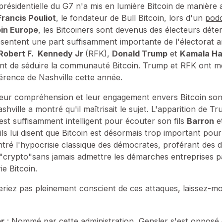
présidentielle du G7 n'a mis en lumière Bitcoin de manière 
Francis Pouliot
, le fondateur de Bull Bitcoin, lors d'un
pod
oin Europe
, les Bitcoiners sont devenus des électeurs déte
résentent une part suffisamment importante de l'électorat a
Robert F. Kennedy Jr
(RFK),
Donald Trump
et
Kamala Ha
ant de séduire la communauté Bitcoin. Trump et RFK ont m
férence de Nashville cette année.
 leur compréhension et leur engagement envers Bitcoin son
hville a montré qu'il maîtrisait le sujet. L'apparition de 
est suffisamment intelligent pour écouter son fils
Barron
et
ils lui disent que Bitcoin est désormais trop important pour
ntré l'hypocrisie classique des démocrates, proférant des 
 "crypto"sans jamais admettre les démarches entreprises p
ie Bitcoin.
riez pas pleinement conscient de ces attaques, laissez-m
er
: Nommé par cette administration, Gensler s'est opposé