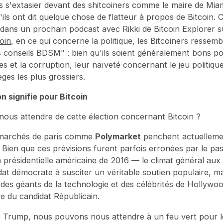
rs s'extasier devant des shitcoiners comme le maire de Mia
ls ont dit quelque chose de flatteur à propos de Bitcoin. C
ans un prochain podcast avec Rikki de Bitcoin Explorer s
oin
, en ce qui concerne la politique, les Bitcoiners ressem
 conseils BDSM" : bien qu'ils soient généralement bons po
s et la corruption, leur naïveté concernant le jeu politiqu
ges les plus grossiers.
n signifie pour Bitcoin
ous attendre de cette élection concernant Bitcoin ?
 marchés de paris comme
Polymarket
penchent actuelleme
. Bien que ces prévisions furent parfois erronées par le 
on présidentielle américaine de 2016 — le climat général aux
dat démocrate à susciter un véritable soutien populaire, ma
, des géants de la technologie et des célébrités de Hollywo
re du candidat Républicain.
 Trump, nous pouvons nous attendre à un feu vert pour l