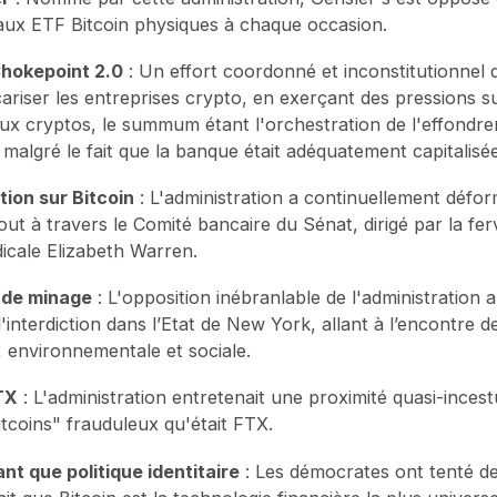
aux ETF Bitcoin physiques à chaque occasion.
hokepoint 2.0
: Un effort coordonné et inconstitutionnel d
riser les entreprises crypto, en exerçant des pressions s
ux cryptos, le summum étant l'orchestration de l'effondr
, malgré le fait que la banque était adéquatement capitalisée
ion sur Bitcoin
: L'administration a continuellement défo
tout à travers le Comité bancaire du Sénat, dirigé par la fer
adicale Elizabeth Warren.
n de minage
: L'opposition inébranlable de l'administration 
interdiction dans l’Etat de New York, allant à l’encontre d
 environnementale et sociale.
TX
: L'administration entretenait une proximité quasi-inces
itcoins" frauduleux qu'était FTX.
nt que politique identitaire
: Les démocrates ont tenté de 