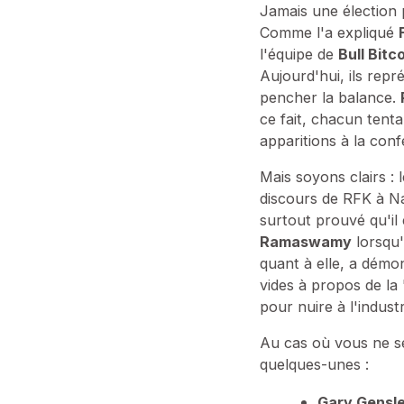
Jamais une élection 
Comme l'a expliqué
l'équipe de
Bull Bitc
Aujourd'hui, ils rep
pencher la balance.
ce fait, chacun tent
apparitions à la con
Mais soyons clairs :
discours de RFK à Nas
surtout prouvé qu'il 
Ramaswamy
lorsqu'
quant à elle, a démo
vides à propos de la
pour nuire à l'industr
Au cas où vous ne se
quelques-unes :
Gary Gensl